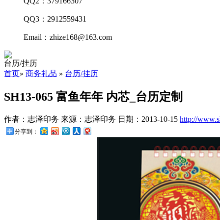
QQ2：379166307
QQ3：2912559431
Email：zhize168@163.com
台历/挂历
首页
商务礼品
台历/挂历
»
»
SH13-065 富鱼年年 内芯_台历定制
作者：志泽印务
来源：志泽印务
日期：2013-10-15
http://www.
分享到：