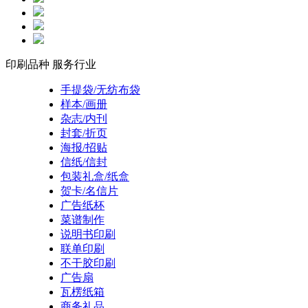
印刷品种
服务行业
手提袋/无纺布袋
样本/画册
杂志/内刊
封套/折页
海报/招贴
信纸/信封
包装礼盒/纸盒
贺卡/名信片
广告纸杯
菜谱制作
说明书印刷
联单印刷
不干胶印刷
广告扇
瓦楞纸箱
商务礼品