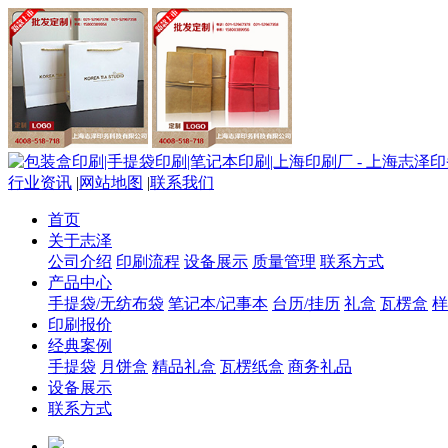
行业资讯
|
网站地图
|
联系我们
首页
关于志泽
公司介绍
印刷流程
设备展示
质量管理
联系方式
产品中心
手提袋/无纺布袋
笔记本/记事本
台历/挂历
礼盒
瓦楞盒
样
印刷报价
经典案例
手提袋
月饼盒
精品礼盒
瓦楞纸盒
商务礼品
设备展示
联系方式