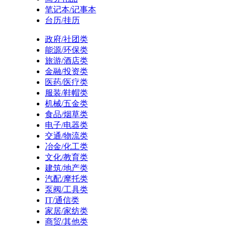
笔记本/记事本
台历/挂历
政府/社团类
能源/环保类
旅游/酒店类
金融/投资类
医药/医疗类
服装/鞋帽类
机械/五金类
食品/烟草类
电子/电器类
交通/物流类
冶金/化工类
文化/教育类
建筑/地产类
汽配/摩托类
泵阀/工具类
IT/通信类
家居/家纺类
商贸/其他类