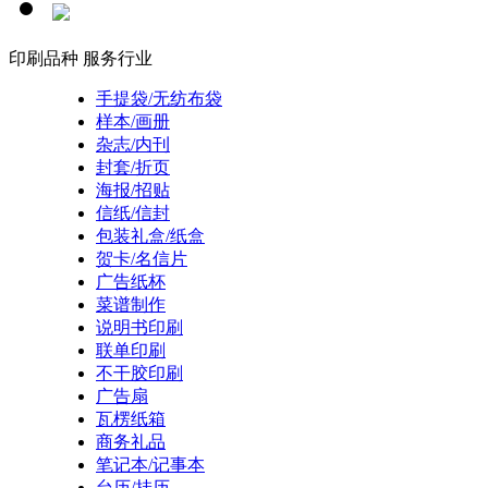
印刷品种
服务行业
手提袋/无纺布袋
样本/画册
杂志/内刊
封套/折页
海报/招贴
信纸/信封
包装礼盒/纸盒
贺卡/名信片
广告纸杯
菜谱制作
说明书印刷
联单印刷
不干胶印刷
广告扇
瓦楞纸箱
商务礼品
笔记本/记事本
台历/挂历