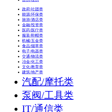
政府/社团类
能源/环保类
旅游/酒店类
金融/投资类
医药/医疗类
服装/鞋帽类
机械/五金类
食品/烟草类
电子/电器类
交通/物流类
冶金/化工类
文化/教育类
建筑/地产类
汽配/摩托类
泵阀/工具类
IT/通信类