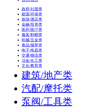
政府/社团类
能源/环保类
旅游/酒店类
金融/投资类
医药/医疗类
服装/鞋帽类
机械/五金类
食品/烟草类
电子/电器类
交通/物流类
冶金/化工类
文化/教育类
建筑/地产类
汽配/摩托类
泵阀/工具类