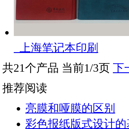
_上海笔记本印刷
共21个产品 当前1/3页
下
推荐阅读
亮膜和哑膜的区别
彩色报纸版式设计的