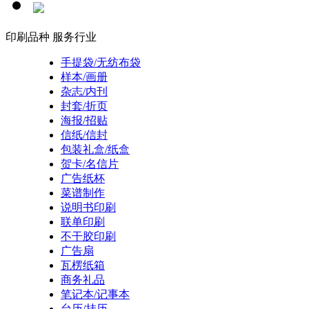
印刷品种
服务行业
手提袋/无纺布袋
样本/画册
杂志/内刊
封套/折页
海报/招贴
信纸/信封
包装礼盒/纸盒
贺卡/名信片
广告纸杯
菜谱制作
说明书印刷
联单印刷
不干胶印刷
广告扇
瓦楞纸箱
商务礼品
笔记本/记事本
台历/挂历