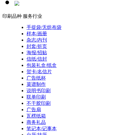
印刷品种
服务行业
手提袋/无纺布袋
样本/画册
杂志/内刊
封套/折页
海报/招贴
信纸/信封
包装礼盒/纸盒
贺卡/名信片
广告纸杯
菜谱制作
说明书印刷
联单印刷
不干胶印刷
广告扇
瓦楞纸箱
商务礼品
笔记本/记事本
台历/挂历