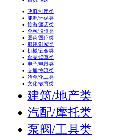
政府/社团类
能源/环保类
旅游/酒店类
金融/投资类
医药/医疗类
服装/鞋帽类
机械/五金类
食品/烟草类
电子/电器类
交通/物流类
冶金/化工类
文化/教育类
建筑/地产类
汽配/摩托类
泵阀/工具类