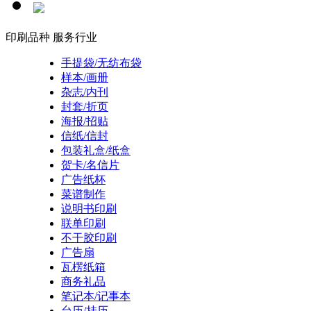
印刷品种
服务行业
手提袋/无纺布袋
样本/画册
杂志/内刊
封套/折页
海报/招贴
信纸/信封
包装礼盒/纸盒
贺卡/名信片
广告纸杯
菜谱制作
说明书印刷
联单印刷
不干胶印刷
广告扇
瓦楞纸箱
商务礼品
笔记本/记事本
台历/挂历