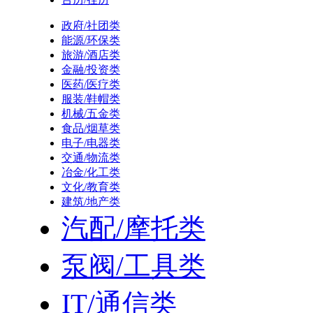
政府/社团类
能源/环保类
旅游/酒店类
金融/投资类
医药/医疗类
服装/鞋帽类
机械/五金类
食品/烟草类
电子/电器类
交通/物流类
冶金/化工类
文化/教育类
建筑/地产类
汽配/摩托类
泵阀/工具类
IT/通信类