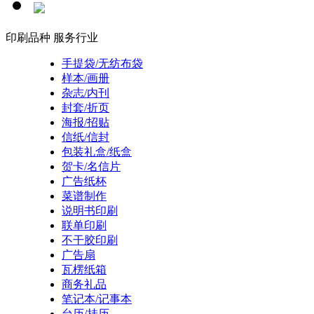
印刷品种
服务行业
手提袋/无纺布袋
样本/画册
杂志/内刊
封套/折页
海报/招贴
信纸/信封
包装礼盒/纸盒
贺卡/名信片
广告纸杯
菜谱制作
说明书印刷
联单印刷
不干胶印刷
广告扇
瓦楞纸箱
商务礼品
笔记本/记事本
台历/挂历