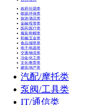
政府/社团类
能源/环保类
旅游/酒店类
金融/投资类
医药/医疗类
服装/鞋帽类
机械/五金类
食品/烟草类
电子/电器类
交通/物流类
冶金/化工类
文化/教育类
建筑/地产类
汽配/摩托类
泵阀/工具类
IT/通信类