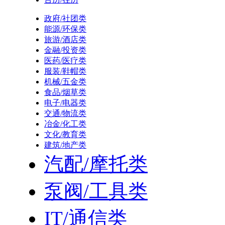
政府/社团类
能源/环保类
旅游/酒店类
金融/投资类
医药/医疗类
服装/鞋帽类
机械/五金类
食品/烟草类
电子/电器类
交通/物流类
冶金/化工类
文化/教育类
建筑/地产类
汽配/摩托类
泵阀/工具类
IT/通信类