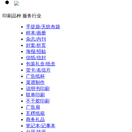
印刷品种
服务行业
手提袋/无纺布袋
样本/画册
杂志/内刊
封套/折页
海报/招贴
信纸/信封
包装礼盒/纸盒
贺卡/名信片
广告纸杯
菜谱制作
说明书印刷
联单印刷
不干胶印刷
广告扇
瓦楞纸箱
商务礼品
笔记本/记事本
台历/挂历